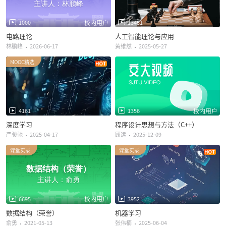
主讲人：林鹏峰
校内用户
1000
13451
电路理论
人工智能理论与应用
林鹏峰
2026-06-17
黄维然
2025-05-27
MOOC精选
校内用户
4161
1356
深度学习
程序设计思想与方法（C++）
严骏驰
2025-04-17
顾运
2025-12-09
课堂实录
课堂实录
数据结构（荣誉）
主讲人：俞勇
校内用户
6695
3952
数据结构（荣誉）
机器学习
俞勇
2021-05-13
张伟楠
2025-06-04