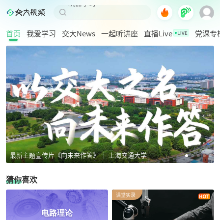
AI
SJTU
大语言模型
首页
我爱学习
交大News
一起听讲座
直播Live
党课专
离散数学（荣誉）
高等数学I
显微成像技术与实践
电路理论
人工智能理论与应用
深度学习
程序设计思想与方法（C++）
数据结构（荣誉）
最新主题宣传片《向未来作答》 ｜ 上海交通大学
猜你喜欢
课堂实录
电路理论